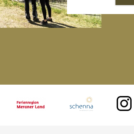
 | I -39017 Schenna | Tel +39 0473 945 705 | E-mail maritschhof@rolmail.net |