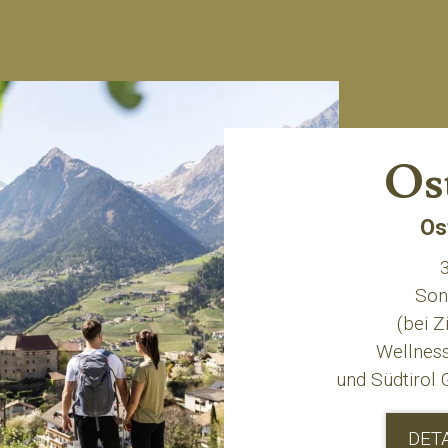
Os
Os
3
Son
(bei 
Wellness
und Südtirol 
DET