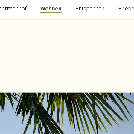
Current page:
aritschhof
Wohnen
Entspannen
Erleb