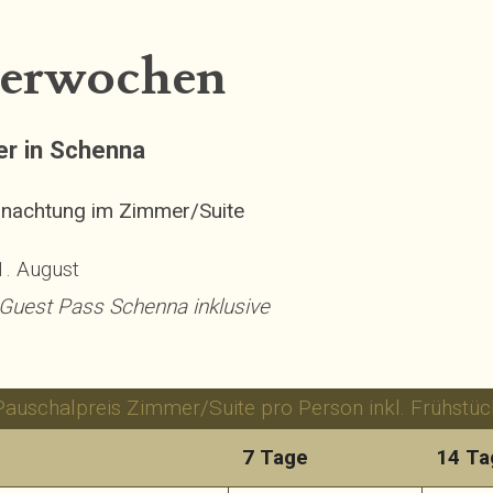
erwochen
r in Schenna
rnachtung im Zimmer/Suite
 1. August
 Guest Pass Schenna inklusive
Pauschalpreis Zimmer/Suite pro Person inkl. Frühstüc
7 Tage
14 Ta