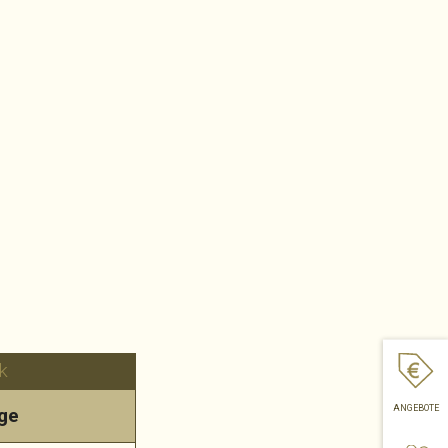
k
ANGEBOTE
ge