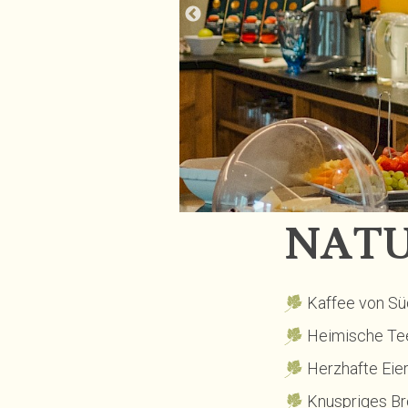
NATUR
Kaffee von Süd
Heimische Tee
Herzhafte Eie
Knuspriges Br