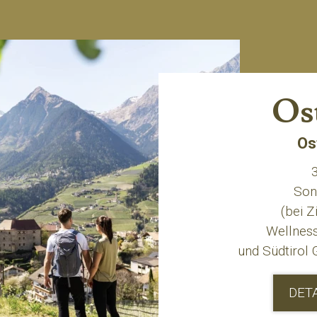
Os
Os
3
Son
(bei 
Wellness
und Südtirol 
DET