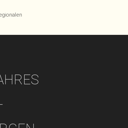
regionalen
JAHRES
-