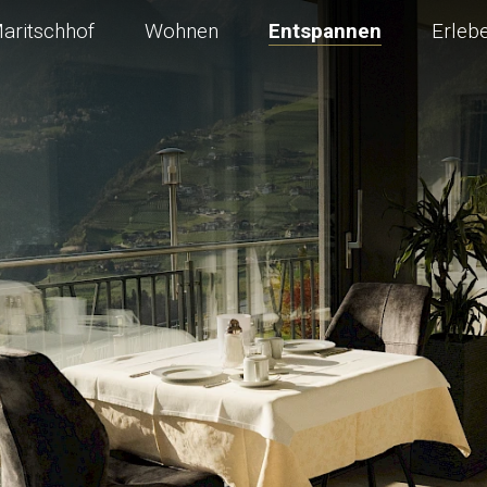
Current page:
aritschhof
Wohnen
Entspannen
Erleb