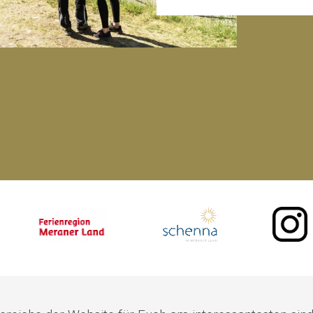
 | I -39017 Schenna | Tel +39 0473 945 705 | E-mail maritschhof@rolmail.net |