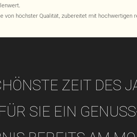
lenwert
.
te von
höchster Qualität, zubereitet mit hochwertigen 
CHÖNSTE ZEIT DES 
FÜR SIE EIN GENUSS