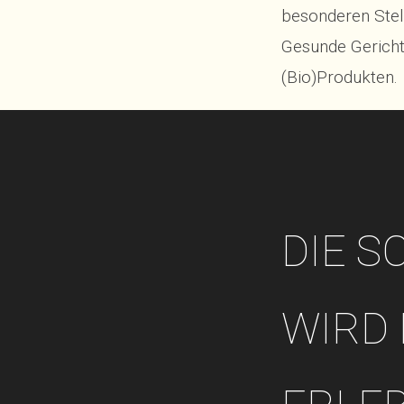
besonderen Stel
Gesunde Gerich
(Bio)Produkten.
DIE S
WIRD 