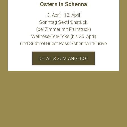
Ostern in Schenna
Früh
3. April - 12. April
12
Sonntag Sektfrühstück,
Wellness-T
(bei Zimmer mit Frühstück)
Südtirol Gue
llness-Tee-Ecke (bis 25. April)
tirol Guest Pass Schenna inklusive
DETA
DETAILS ZUM ANGEBOT