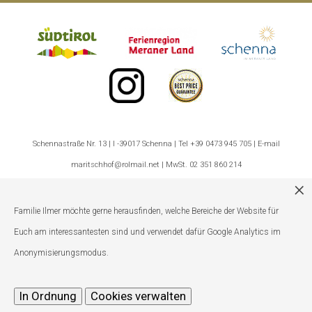
Schennastraße Nr. 13 | I -39017 Schenna | Tel +39 0473 945 705 | E-mail
maritschhof@rolmail.net | MwSt. 02 351 860 214
Impressum
|
Privacy
|
Admin Login
|
Cookies anpassen
Familie Ilmer möchte gerne herausfinden, welche Bereiche der Website für
Euch am interessantesten sind und verwendet dafür Google Analytics im
Anonymisierungsmodus.
In Ordnung
Cookies verwalten